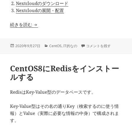
Nextcloudのダウンロード
Nextcloudの展開・配置
CentOS8にNextcloudをインストールする –
続きを読む
投
カ
CentOS8にNextclou
2020年9月27日
CentOS
,
IT的なの
コメントを残す
稿
テ
日:
ゴ
リ
CentOS8にRedisをインストー
ー
ルする
RedisはKey-Value型のデータベースです。
Key-Value型はその名の通りKey（検索するのに使う情
報）とValue（実際に必要な情報の中身）で構成されま
す。