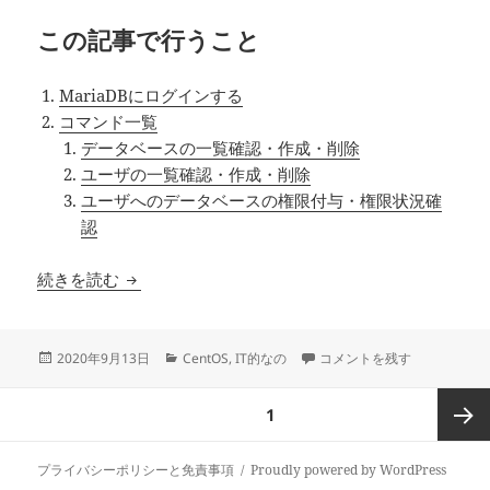
この記事で行うこと
MariaDBにログインする
コマンド一覧
データベースの一覧確認・作成・削除
ユーザの一覧確認・作成・削除
ユーザへのデータベースの権限付与・権限状況確
認
CentOS8にMariaDBをインストールする – 
続きを読む
投
カ
CentOS8にMariaDBを
2020年9月13日
CentOS
,
IT的なの
コメントを残す
稿
テ
日:
ゴ
投
ページ
1
リ
稿
ー
の
次ペー
プライバシーポリシーと免責事項
Proudly powered by WordPress
ペ