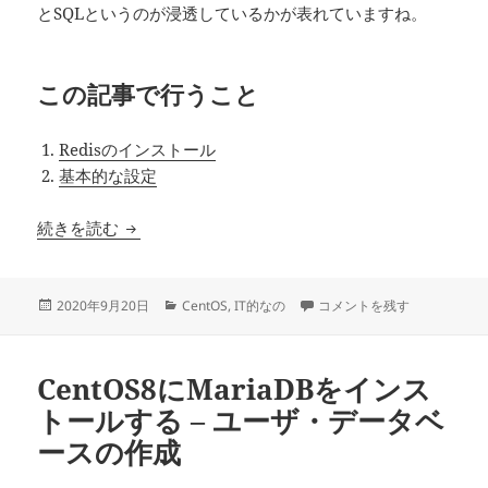
とSQLというのが浸透しているかが表れていますね。
この記事で行うこと
Redisのインストール
基本的な設定
CentOS8にRedisをインストールする
続きを読む
投
カ
CentOS8にRedisをインス
2020年9月20日
CentOS
,
IT的なの
コメントを残す
稿
テ
日:
ゴ
リ
CentOS8にMariaDBをインス
ー
トールする – ユーザ・データベ
ースの作成