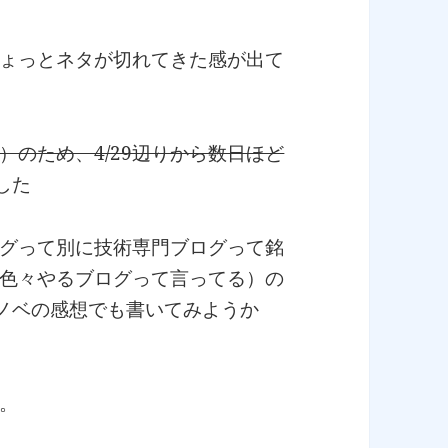
ょっとネタが切れてきた感が出て
のため、4/29辺りから数日ほど
した
グって別に技術専門ブログって銘
色々やるブログって言ってる）の
ノベの感想でも書いてみようか
。