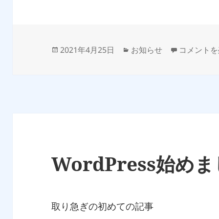
投
カ
更新中断・
2021年4月25日
お知らせ
コメントを
稿
テ
日:
ゴ
リ
ー
WordPress始め
取り急ぎの初めての記事