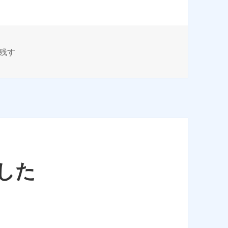
サーバ一時停止のお知らせ に
残す
ました