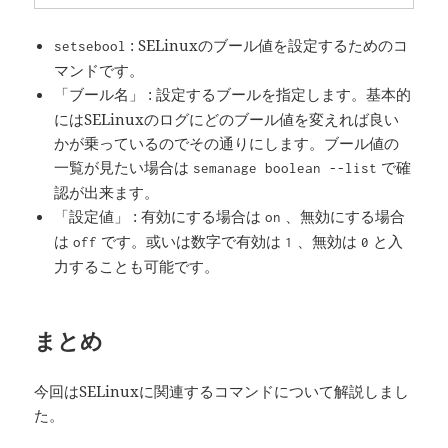
: SELinuxのブール値を設定するためのコ
setsebool
マンドです。
: 設定するブールを指定します。基本的
「ブール名」
にはSELinuxのログにどのブール値を変えれば良い
かが乗っているのでその通りにします。ブール値の
一覧が見たい場合は
で確
semanage boolean --list
認が出来ます。
「設定値」 : 有効にする場合は
、無効にする場合
on
は
です。或いは数字で有効は
、無効は
と入
off
1
0
力することも可能です。
まとめ
今回はSELinuxに関連するコマンドについて解説しまし
た。