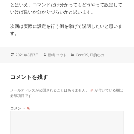
とはいえ、コマンドだけ分かってもどうやって設定して
いけば良いか分かりづらいかと思います。
次回は実際に設定を行う例を挙げて説明したいと思いま
す。
投
作
カ
2021年3月7日
新崎 ユウト
CentOS
,
IT的なの
稿
成
テ
日:
者
ゴ
リ
コメントを残す
ー
メールアドレスが公開されることはありません。
※
が付いている欄は
必須項目です
コメント
※