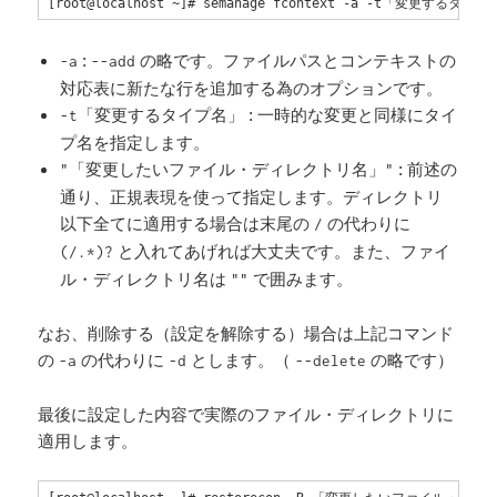
[root@localhost ~]# semanage fcontext -a -t「変
:
の略です。ファイルパスとコンテキストの
-a
--add
対応表に新たな行を追加する為のオプションです。
: 一時的な変更と同様にタイ
-t「変更するタイプ名」
プ名を指定します。
: 前述の
"「変更したいファイル・ディレクトリ名」"
通り、正規表現を使って指定します。ディレクトリ
以下全てに適用する場合は末尾の
の代わりに
/
と入れてあげれば大丈夫です。また、ファイ
(/.*)?
ル・ディレクトリ名は
で囲みます。
""
なお、削除する（設定を解除する）場合は上記コマンド
の
の代わりに
とします。（
の略です）
-a
-d
--delete
最後に設定した内容で実際のファイル・ディレクトリに
適用します。