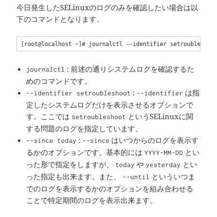
今日発生したSELinuxのログのみを確認したい場合は以
下のコマンドとなります。
[root@localhost ~]# journalctl --identifier setroubleshoo
: 前述の通りシステムログを確認するた
journalctl
めのコマンドです。
:
は指
--identifier setroubleshoot
--identifier
定したシステムログだけを表示させるオプションで
す。ここでは
というSELinuxに関
setroubleshoot
する問題のログを指定しています。
:
はいつからのログを表示す
--since today
--since
るかのオプションです。基本的には
とい
YYYY-MM-DD
った形で指定をしますが、
や
とい
today
yesterday
った指定も出来ます。また、
といういつま
--until
でのログを表示するかのオプションを組み合わせる
ことで特定期間のログを表示出来ます。